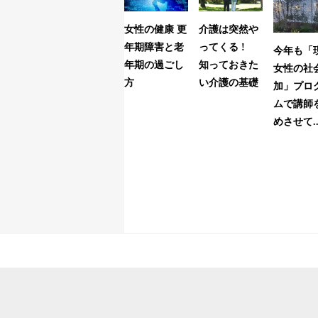
女性の健康 更
介護は突然や
年期障害と老
ってくる !
今年も「
年期の過ごし
知っておきた
女性の社
方
い介護の基礎
加」プロ
ムで講師
めさせて..