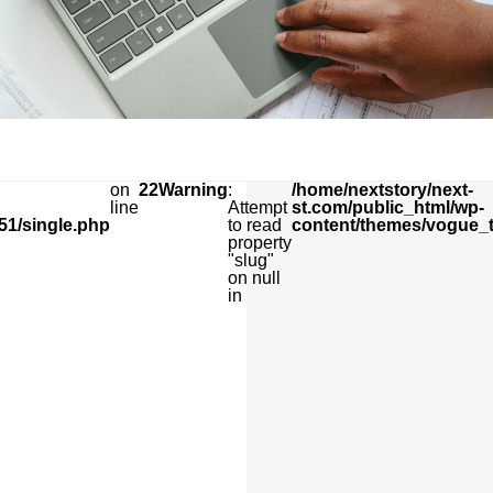
on
22
Warning
:
/home/nextstory/next-
line
Attempt
st.com/public_html/wp-
51/single.php
to read
content/themes/vogue_t
property
"slug"
on null
in