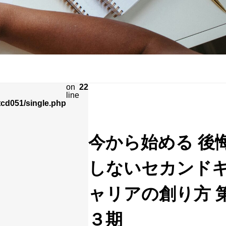
on
22
line
cd051/single.php
今から始める 後
しないセカンド
ャリアの創り方 
３期