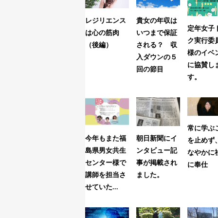
レジリエンス
貴女の年収は
定年女子
は心の筋肉
いつまで保証
ク実行委
（後編）
される？ 収
様のイベ
入ダウンの５
に協賛し
回の節目
す。
常に学ぶ
今年もまた福
朝日新聞にイ
を止めず
島県男女共生
ンタビュー記
なやかに
センター様で
事が掲載され
に奉仕
講師を担当さ
ました。
せていた...