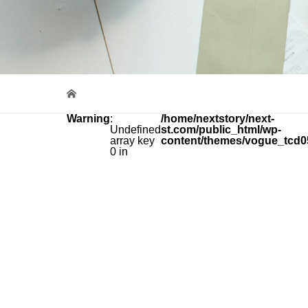
Warning
:
/home/nextstory/next-
Undefined
st.com/public_html/wp-
array key
content/themes/vogue_tcd0
0 in