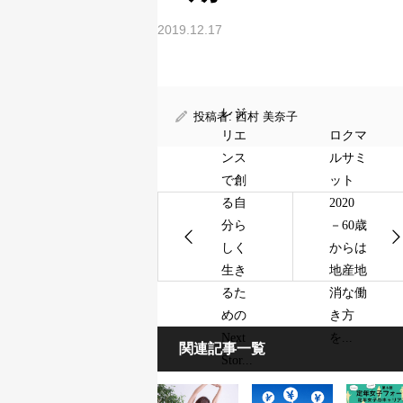
2019.12.17
レジ
投稿者:
西村 美奈子
リエ
ロクマ
ンス
ルサミ
で創
ット
る自
2020
分ら
－60歳
しく
からは
生き
地産地
るた
消な働
めの
き方
Next
を...
関連記事一覧
Stor...